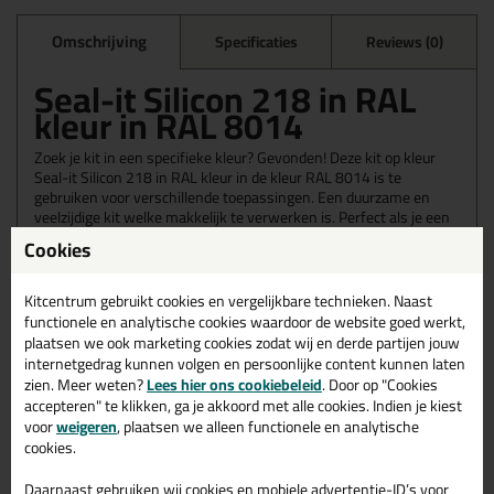
Omschrijving
Specificaties
Reviews (0)
Seal-it Silicon 218 in RAL
kleur in RAL 8014
Zoek je kit in een specifieke kleur? Gevonden! Deze kit op kleur
Seal-it Silicon 218 in RAL kleur in de kleur RAL 8014 is te
gebruiken voor verschillende toepassingen. Een duurzame en
veelzijdige kit welke makkelijk te verwerken is. Perfect als je een
bijpassende kleur zoekt met gegarandeerd een topresultaat.
Cookies
Bestel de Seal-it Silicon 218 in RAL kleur in kleur RAL 8014
vandaag nog! Op voorraad en op werkdagen besteld = morgen in
huis.
Kitcentrum gebruikt cookies en vergelijkbare technieken. Naast
functionele en analytische cookies waardoor de website goed werkt,
Wil je meer weten over de toepassing en kenmerken van dit
plaatsen we ook marketing cookies zodat wij en derde partijen jouw
product?
Lees alles over dit product >
internetgedrag kunnen volgen en persoonlijke content kunnen laten
zien. Meer weten?
Lees hier ons cookiebeleid
. Door op "Cookies
accepteren" te klikken, ga je akkoord met alle cookies. Indien je kiest
voor
weigeren
, plaatsen we alleen functionele en analytische
cookies.
Gerelateerde producten
Daarnaast gebruiken wij cookies en mobiele advertentie-ID’s voor