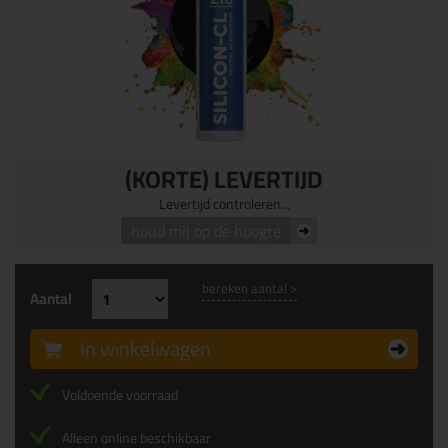
(KORTE) LEVERTIJD
Levertijd controleren...
houd mij op de hoogte
bereken aantal >
Aantal
In winkelwagen
Voldoende voorraad
Alleen online beschikbaar