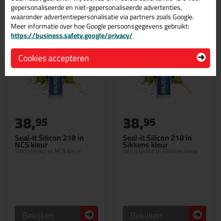
gepersonaliseerde en niet-gepersonaliseerde advertenties,
waaronder advertentiepersonalisatie via partners zoals Google.
Meer informatie over hoe Google persoonsgegevens gebruikt:
https://business.safety.google/privacy/
Cookies accepteren
38,
38,
95
95
Seal-It Silicon 218 in
Seal-it Silicon 218 in
NCS kleur
Sikkens kleur
Siliconenkit in NCS kleur!
Siliconenkit in Sikkens kleur
Bekijken
Bekijken