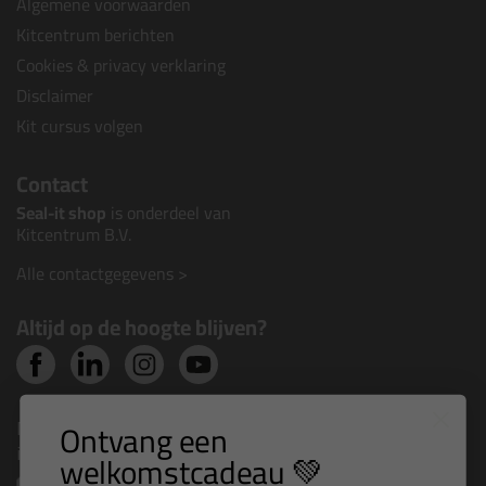
Algemene voorwaarden
Kitcentrum berichten
Cookies & privacy verklaring
Disclaimer
Kit cursus volgen
Contact
Seal-it shop
is onderdeel van
Kitcentrum B.V.
Alle contactgegevens >
Altijd op de hoogte blijven?
Nieuws, tips en exclusieve deals rechtstreeks in je
Ontvang een
inbox
welkomstcadeau 💚