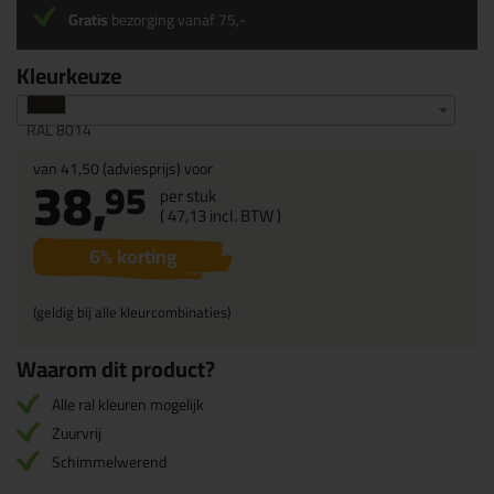
Gratis
bezorging vanaf 75,-
Kleurkeuze
RAL 8014
van
41,50
(adviesprijs) voor
38,
95
per stuk
(
47,
13
incl. BTW )
6
% korting
(geldig bij alle kleurcombinaties)
Waarom dit product?
Alle ral kleuren mogelijk
Zuurvrij
Schimmelwerend