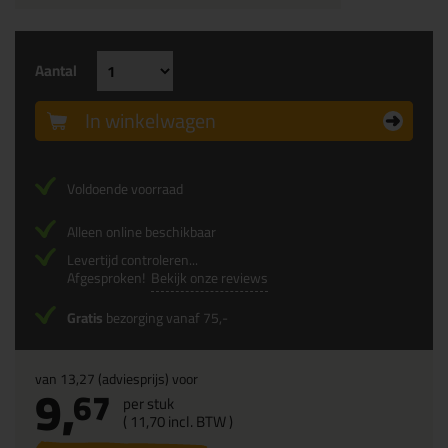
Aantal
In winkelwagen
Voldoende voorraad
Alleen online beschikbaar
Levertijd controleren...
Afgesproken!
Bekijk onze reviews
Gratis
bezorging vanaf 75,-
van
13,27
(adviesprijs) voor
9,
67
per stuk
(
11,
70
incl. BTW )