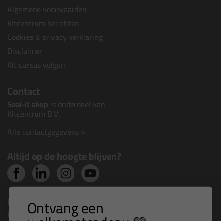
Algemene voorwaarden
Kitcentrum berichten
Cookies & privacy verklaring
Disclaimer
Kit cursus volgen
Contact
Seal-it shop
is onderdeel van
Kitcentrum B.V.
Alle contactgegevens >
Altijd op de hoogte blijven?
Nieuws, tips en exclusieve deals rechtstreeks in je
Ontvang een
inbox