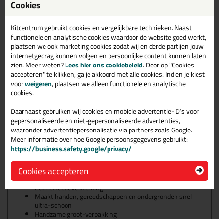
Cookies
schoonmaak doekjes
Seal-it 515 Ultra-Wipes zijn zeer handige en bijzonder effectieve
Kitcentrum gebruikt cookies en vergelijkbare technieken. Naast
schoonmaakdoekjes, speciaal ontwikkeld voor het snel,
functionele en analytische cookies waardoor de website goed werkt,
eenvoudig en veilig reinigen van handen, gereedschap en vele
plaatsen we ook marketing cookies zodat wij en derde partijen jouw
ondergronden.
internetgedrag kunnen volgen en persoonlijke content kunnen laten
zien. Meer weten?
Lees hier ons cookiebeleid
. Door op "Cookies
Wanneer gebruik je de 515 Ultra
accepteren" te klikken, ga je akkoord met alle cookies. Indien je kiest
voor
weigeren
, plaatsen we alleen functionele en analytische
Wipes?
cookies.
Verwijdert niet-uitgeharde MS polymeer-, Hybride-, Siliconenkit-,
PU-kit-, PU-schuim, de meeste (spuit)lijmen, epoxy-materialen,
Daarnaast gebruiken wij cookies en mobiele advertentie-ID’s voor
verven, lakken, coatings, rubbercement en smeermiddelen, zoals
gepersonaliseerde en niet-gepersonaliseerde advertenties,
vetten en oliën van handen, gereedschap en ondergronden.
waaronder advertentiepersonalisatie via partners zoals Google.
Meer informatie over hoe Google persoonsgegevens gebruikt:
Kenmerken van de 515 Ultra Wipes
https://business.safety.google/privacy/
Cookies accepteren
Veelzijdig en uiterst gebruiksvriendelijk
Dermatologisch getest
Zeer effectieve werking
Maakt handen, gereedschappen en ondergronden snel
ultra-schoon
Handzame groot-verpakking