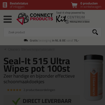
Bestelstatus
0 producten
of inloggen
in winkelwagen
Gratis
bezorging
in NL & BE
vanaf
75,-
Cleaners
(Verwerkingsmaterialen)
Seal-It 515 Ultra
Wipes pot 100st
Zeer handige en bijzonder effectieve
schoonmaakdoekjes
2 productbeoordelingen
DIRECT LEVERBAAR