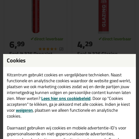
6,
4,
99
29
(2)
Seal-It 325 Propaint
Seal-It 326 Glazing
600ml
290ml
Cookies
Propaint in 600ml worst
Uitstekend overschilderbare
verpakking
glaskit die niet kleverig is én
eenvoudig te verwerken is!
Kitcentrum gebruikt cookies en vergelijkbare technieken. Naast
functionele en analytische cookies waardoor de website goed werkt,
plaatsen we ook marketing cookies zodat wij en derde partijen jouw
internetgedrag kunnen volgen en persoonlijke content kunnen laten
zien. Meer weten?
Lees hier ons cookiebeleid
. Door op "Cookies
Bekijken
Bekijken
accepteren" te klikken, ga je akkoord met alle cookies. Indien je kiest
voor
weigeren
, plaatsen we alleen functionele en analytische
cookies.
Daarnaast gebruiken wij cookies en mobiele advertentie-ID’s voor
gepersonaliseerde en niet-gepersonaliseerde advertenties,