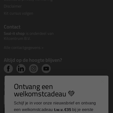
Disclaimer
Kit cursus volgen
Contact
Seal-it shop
is onderdeel van
Kitcentrum B.V.
Alle contactgegevens >
Altijd op de hoogte blijven?
Nieuws, tips en exclusieve deals rechtstreeks in je
Ontvang een
inbox
welkomstcadeau 💚
Email
Schijf je in voor onze nieuwsbrief en ontvang
t.w.v. €35
een welkomstcadeau
bij je eerste
Inschrijven