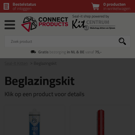
Bestelstatus
0 producten
of inloggen
in winkelwagen
Gratis
bezorging
in NL & BE
vanaf
75,-
Seal-It Kitten
Beglazingskit
Beglazingskit
Klik op een product voor details