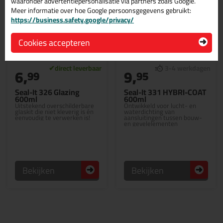
waaronder advertentiepersonalisatie via partners zoals Google.
Meer informatie over hoe Google persoonsgegevens gebruikt:
https://business.safety.google/privacy/
Cookies accepteren
6,
9,
99
95
Seal-It 326 Glazing
Seal-It 331 HYBRI-COAT
600ml
600ml
Uitstekend overschilderbare
Ontwikkeld voor lucht- en
glaskit die niet kleverig is én
waterdichting van
eenvoudig te verwerken is!
aansluitingen tussen bouw-
en gevelelementen
Bekijken
Bekijken