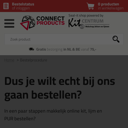
Bestelstatus
0 producten
of inloggen
in winkelwagen
Gratis
bezorging
in NL & BE
vanaf
75,-
Home
Bestelprocedure
Dus je wilt echt bij ons
gaan bestellen?
In een paar stappen makkelijk online kit, lijm en
PUR bestellen?