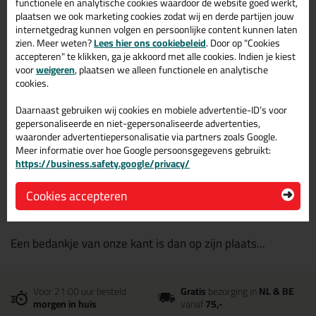
functionele en analytische cookies waardoor de website goed werkt,
plaatsen we ook marketing cookies zodat wij en derde partijen jouw
internetgedrag kunnen volgen en persoonlijke content kunnen laten
Stap 3 | Bestelling plaatsen en
zien. Meer weten?
Lees hier ons cookiebeleid
. Door op "Cookies
start iDeal
accepteren" te klikken, ga je akkoord met alle cookies. Indien je kiest
voor
weigeren
, plaatsen we alleen functionele en analytische
cookies.
Met de button "Plaats bestelling en start "iDeal" ga je
naar je eigen bank omgeving en start je de
Daarnaast gebruiken wij cookies en mobiele advertentie-ID’s voor
gepersonaliseerde en niet-gepersonaliseerde advertenties,
betaalprocedure.
waaronder advertentiepersonalisatie via partners zoals Google.
Inmiddels is je bestelling geplaatst. Na de betaling is het
Meer informatie over hoe Google persoonsgegevens gebruikt:
https://business.safety.google/privacy/
advies om terug te gaan naar onze shop zodat er direct
gezien kan worden dat je betaling is gelukt zodat je
Cookies accepteren
bestelling geen vertraging gaat ondervinden.
Een bedankje van onze kant is dan op zijn plaats...
Voor 21:00 uur besteld
Gratis
bezorging in
NL & BE
morgen in huis
vanaf
75,-