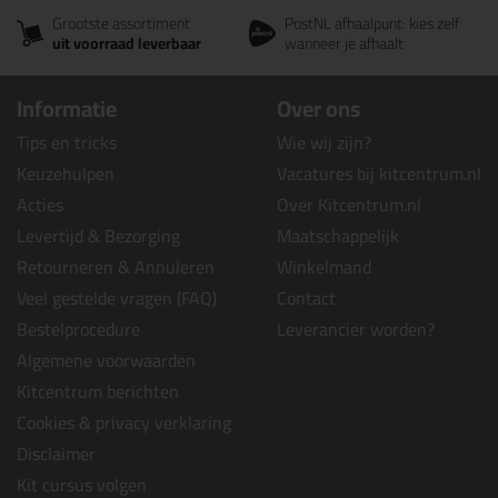
Grootste assortiment
PostNL afhaalpunt: kies zelf
uit voorraad leverbaar
wanneer je afhaalt
Informatie
Over ons
Tips en tricks
Wie wij zijn?
Keuzehulpen
Vacatures bij kitcentrum.nl
Acties
Over Kitcentrum.nl
Levertijd & Bezorging
Maatschappelijk
Retourneren & Annuleren
Winkelmand
Veel gestelde vragen (FAQ)
Contact
Bestelprocedure
Leverancier worden?
Algemene voorwaarden
Kitcentrum berichten
Cookies & privacy verklaring
Disclaimer
Kit cursus volgen