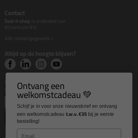
Contact
Seal-it shop
is onderdeel van
Kitcentrum B.V.
Alle contactgegevens >
Altijd op de hoogte blijven?
Nieuws, tips en exclusieve deals rechtstreeks in je
Ontvang een
inbox
welkomstcadeau 💚
Email
Schijf je in voor onze nieuwsbrief en ontvang
t.w.v. €35
een welkomstcadeau
bij je eerste
Inschrijven
bestelling!
Email
Kitcentrum is trots op: