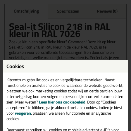
Omschrijving
Specificaties
Reviews (0)
Seal-it Silicon 218 in RAL
kleur in RAL 7026
Zoek je kit in een specifieke kleur? Gevonden! Deze kit op kleur
Seal-it Silicon 218 in RAL kleur in de kleur RAL 7026 is te
gebruiken voor verschillende toepassingen. Een duurzame en
veelzijdige kit welke makkelijk te verwerken is. Perfect als je een
bijpassende kleur zoekt met gegarandeerd een topresultaat.
Cookies
Bestel de Seal-it Silicon 218 in RAL kleur in kleur RAL 7026
vandaag nog! Op voorraad en op werkdagen besteld = morgen in
huis.
Kitcentrum gebruikt cookies en vergelijkbare technieken. Naast
functionele en analytische cookies waardoor de website goed werkt,
Wil je meer weten over de toepassing en kenmerken van dit
plaatsen we ook marketing cookies zodat wij en derde partijen jouw
product?
Lees alles over dit product >
internetgedrag kunnen volgen en persoonlijke content kunnen laten
zien. Meer weten?
Lees hier ons cookiebeleid
. Door op "Cookies
accepteren" te klikken, ga je akkoord met alle cookies. Indien je kiest
voor
weigeren
, plaatsen we alleen functionele en analytische
cookies.
Gerelateerde producten
Daarnaast gebruiken wij cookies en mobiele advertentie-ID’s voor