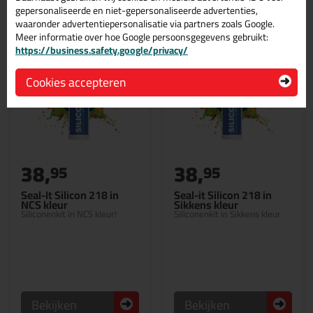
gepersonaliseerde en niet-gepersonaliseerde advertenties,
waaronder advertentiepersonalisatie via partners zoals Google.
Meer informatie over hoe Google persoonsgegevens gebruikt:
https://business.safety.google/privacy/
Cookies accepteren
38,
38,
95
95
Seal-It Silicon 218 in
Seal-it Silicon 218 in
NCS kleur
Sikkens kleur
Siliconenkit in NCS kleur!
Siliconenkit in Sikkens kleur
Bekijken
Bekijken