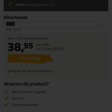
Gratis
bezorging vanaf 75,-
Kleurkeuze
RAL 7026
van
41,50
(adviesprijs) voor
38,
95
per stuk
(
47,
13
incl. BTW )
6
% korting
(geldig bij alle kleurcombinaties)
Waarom dit product?
Alle ral kleuren mogelijk
Zuurvrij
Schimmelwerend