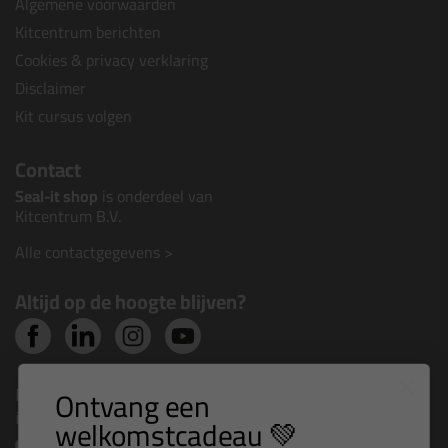
Algemene voorwaarden
Kitcentrum berichten
Cookies & privacy verklaring
Disclaimer
Kit cursus volgen
Contact
Seal-it shop
is onderdeel van
Kitcentrum B.V.
Alle contactgegevens >
Altijd op de hoogte blijven?
Nieuws, tips en exclusieve deals rechtstreeks in je
Ontvang een
inbox
welkomstcadeau 💚