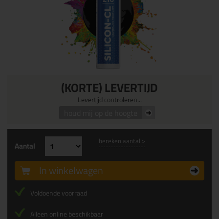
(KORTE) LEVERTIJD
Levertijd controleren...
houd mij op de hoogte
bereken aantal >
Aantal
In winkelwagen
Voldoende voorraad
Alleen online beschikbaar