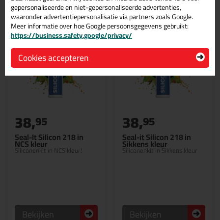
gepersonaliseerde en niet-gepersonaliseerde advertenties,
waaronder advertentiepersonalisatie via partners zoals Google.
Meer informatie over hoe Google persoonsgegevens gebruikt:
https://business.safety.google/privacy/
Cookies accepteren
38,
38,
95
95
Seal-It Silicon 218 in
Seal-it Silicon 218 in
NCS kleur
Sikkens kleur
Siliconenkit in NCS kleur!
Siliconenkit in Sikkens kleur
Bekijken
Bekijken