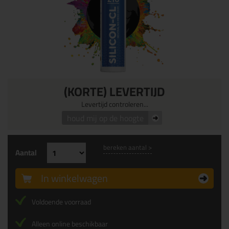
(KORTE) LEVERTIJD
Levertijd controleren...
houd mij op de hoogte
bereken aantal >
Aantal
In winkelwagen
Voldoende voorraad
Alleen online beschikbaar