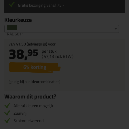
Gratis
bezorging vanaf 75,-
Kleurkeuze
RAL 6011
van
41,50
(adviesprijs) voor
38,
95
per stuk
(
47,
13
incl. BTW )
6
% korting
(geldig bij alle kleurcombinaties)
Waarom dit product?
Alle ral kleuren mogelijk
Zuurvrij
Schimmelwerend