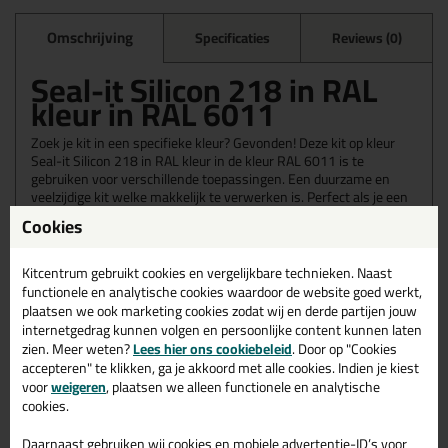
Omschrijving
Specificaties
Reviews (0)
Seal-it Silicon 218 in RAL
kleur in RAL 6011
Zoek je kit in een specifieke kleur? Gevonden! Deze kit op kleur
Seal-it Silicon 218 in RAL kleur in de kleur RAL 6011 is te
gebruiken voor verschillende toepassingen. Een duurzame en
veelzijdige kit welke makkelijk te verwerken is. Perfect als je een
bijpassende kleur zoekt met gegarandeerd een topresultaat.
Cookies
Bestel de Seal-it Silicon 218 in RAL kleur in kleur RAL 6011
vandaag nog! Op voorraad en op werkdagen besteld = morgen in
huis.
Kitcentrum gebruikt cookies en vergelijkbare technieken. Naast
functionele en analytische cookies waardoor de website goed werkt,
Wil je meer weten over de toepassing en kenmerken van dit
plaatsen we ook marketing cookies zodat wij en derde partijen jouw
product?
Lees alles over dit product >
internetgedrag kunnen volgen en persoonlijke content kunnen laten
zien. Meer weten?
Lees hier ons cookiebeleid
. Door op "Cookies
accepteren" te klikken, ga je akkoord met alle cookies. Indien je kiest
voor
weigeren
, plaatsen we alleen functionele en analytische
cookies.
Gerelateerde producten
Daarnaast gebruiken wij cookies en mobiele advertentie-ID’s voor