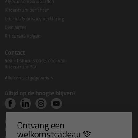
Algemene voorwaarden
Kitcentrum berichten
Cookies & privacy verklaring
Disclaimer
Kit cursus volgen
Contact
Seal-it shop
is onderdeel van
Kitcentrum B.V.
Alle contactgegevens >
Altijd op de hoogte blijven?
Nieuws, tips en exclusieve deals rechtstreeks in je
Ontvang een
inbox
welkomstcadeau 💚