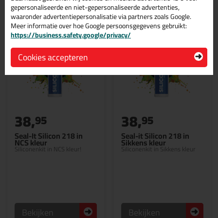
gepersonaliseerde en niet-gepersonaliseerde advertenties,
waaronder advertentiepersonalisatie via partners zoals Google.
Meer informatie over hoe Google persoonsgegevens gebruikt:
https://business.safety.google/privacy/
Cookies accepteren
38,
38,
95
95
Seal-It Silicon 218 in
Seal-it Silicon 218 in
NCS kleur
Sikkens kleur
Siliconenkit in NCS kleur!
Siliconenkit in Sikkens kleur
Bekijken
Bekijken