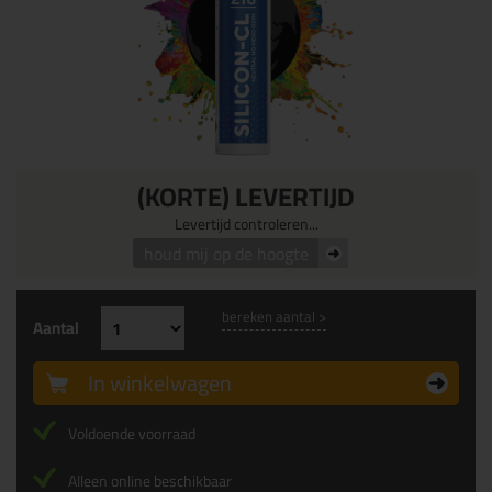
(KORTE) LEVERTIJD
Levertijd controleren...
houd mij op de hoogte
bereken aantal >
Aantal
In winkelwagen
Voldoende voorraad
Alleen online beschikbaar