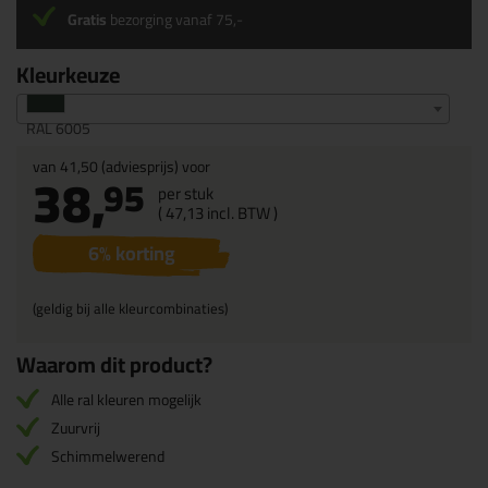
Gratis
bezorging vanaf 75,-
Kleurkeuze
RAL 6005
van
41,50
(adviesprijs) voor
38,
95
per stuk
(
47,
13
incl. BTW )
6
% korting
(geldig bij alle kleurcombinaties)
Waarom dit product?
Alle ral kleuren mogelijk
Zuurvrij
Schimmelwerend