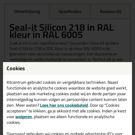
Omschrijving
Specificaties
Reviews (0)
Seal-it Silicon 218 in RAL
kleur in RAL 6005
Zoek je kit in een specifieke kleur? Gevonden! Deze kit op kleur
Seal-it Silicon 218 in RAL kleur in de kleur RAL 6005 is te
gebruiken voor verschillende toepassingen. Een duurzame en
veelzijdige kit welke makkelijk te verwerken is. Perfect als je een
bijpassende kleur zoekt met gegarandeerd een topresultaat.
Cookies
Bestel de Seal-it Silicon 218 in RAL kleur in kleur RAL 6005
vandaag nog! Op voorraad en op werkdagen besteld = morgen in
huis.
Kitcentrum gebruikt cookies en vergelijkbare technieken. Naast
functionele en analytische cookies waardoor de website goed werkt,
Wil je meer weten over de toepassing en kenmerken van dit
plaatsen we ook marketing cookies zodat wij en derde partijen jouw
product?
Lees alles over dit product >
internetgedrag kunnen volgen en persoonlijke content kunnen laten
zien. Meer weten?
Lees hier ons cookiebeleid
. Door op "Cookies
accepteren" te klikken, ga je akkoord met alle cookies. Indien je kiest
voor
weigeren
, plaatsen we alleen functionele en analytische
cookies.
Gerelateerde producten
Daarnaast gebruiken wij cookies en mobiele advertentie-ID’s voor