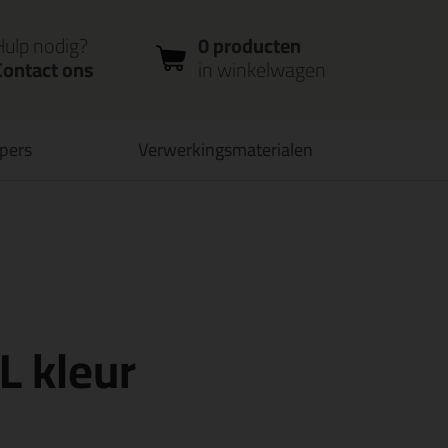
nloggen
Bestelstatus
0 producten
ccount
controleren
in winkelwagen
Hulp nodig?
0 producten
Contact ons
in winkelwagen
opers
Verwerkingsmaterialen
verbaar
PostNL afhaalpunt: kies zelf wanneer je afhaalt
L kleur