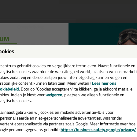
Omschrijving
Specificaties
eal-it Silicon 218 in RAL kleur i
ookies
 je kit in een specifieke kleur? Gevonden! Deze kit op kleur Seal-it Silic
een
r verschillende toepassingen. Een duurzame en veelzijdige kit welke mak
cadeau 💚
tcentrum gebruikt cookies en vergelijkbare technieken. Naast functionele en
ur zoekt met gegarandeerd een topresultaat. Bestel de Seal-it Silicon 2
alytische cookies waardoor de website goed werkt, plaatsen we ook market
rraad en op werkdagen besteld = morgen in huis.
okies zodat wij en derde partijen jouw internetgedrag kunnen volgen en
rsoonlijke content kunnen laten zien. Meer weten?
Lees hier ons
e nieuwsbrief en ontvang een
 je meer weten over de toepassing en kenmerken van dit product?
Lees 
okiebeleid
. Door op "Cookies accepteren" te klikken, ga je akkoord met alle
v. €35,-
bij je eerste bestelling!
okies. Indien je kiest voor
weigeren
, plaatsen we alleen functionele en
alytische cookies.
arnaast gebruiken wij cookies en mobiele advertentie-ID’s voor
personaliseerde en niet-gepersonaliseerde advertenties, waaronder
n
vertentiepersonalisatie via partners zoals Google. Meer informatie over hoe
ogle persoonsgegevens gebruikt:
https://business.safety.google/privacy/
 de actiecode ›