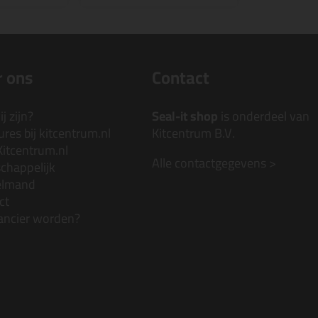
 ons
Contact
j zijn?
Seal-it shop
is onderdeel van
res bij kitcentrum.nl
Kitcentrum B.V.
Kitcentrum.nl
Alle contactgegevens >
chappelijk
elmand
ct
ancier worden?