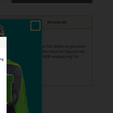
Reviews (0)
n RAL 5008
on 218 in RAL kleur in de kleur RAL 5008 is te gebruiken
kelijk te verwerken is. Perfect als je een bijpassende
18 in RAL kleur in kleur RAL 5008 vandaag nog! Op
ing
alles over dit product >