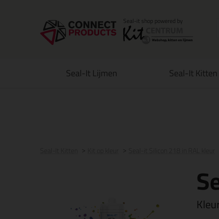
Seal-It Lijmen
Seal-It Kitten
Voor 21:00 uur besteld
morgen in huis
Gratis
be
Seal-It Kitten
Kit op kleur
Seal-it Silicon 218 in RAL kleur
Se
Kleu