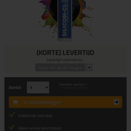
(KORTE) LEVERTIJD
Levertijd controleren...
houd mij op de hoogte
bereken aantal >
Aantal
In winkelwagen
Voldoende voorraad
Alleen online beschikbaar