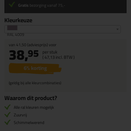
Gratis
bezorging vanaf 75,-
Kleurkeuze
RAL 4009
van
41,50
(adviesprijs) voor
38,
95
per stuk
(
47,
13
incl. BTW )
6
% korting
(geldig bij alle kleurcombinaties)
Waarom dit product?
Alle ral kleuren mogelijk
Zuurvrij
Schimmelwerend