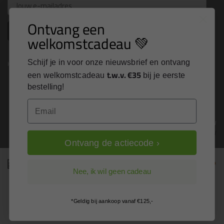
Email
Ontvang een
Inschrijven
welkomstcadeau 💚
Schijf je in voor onze nieuwsbrief en ontvang
Kitcentrum is trots op:
t.w.v. €35
een welkomstcadeau
bij je eerste
bestelling!
Email
Alle prijzen zijn in EURO en excl. 21% BTW
wijzig naar incl. BTW
Ontvang de actiecode ›
Nee, ik wil geen cadeau
*Geldig bij aankoop vanaf €125,-