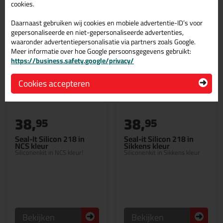
cookies.
Daarnaast gebruiken wij cookies en mobiele advertentie-ID’s voor
gepersonaliseerde en niet-gepersonaliseerde advertenties,
waaronder advertentiepersonalisatie via partners zoals Google.
Meer informatie over hoe Google persoonsgegevens gebruikt:
https://business.safety.google/privacy/
Cookies accepteren
38,
38,
95
95
Seal-It Silicon 218 in
Seal-it Silicon 218 in
NCS kleur
Sikkens kleur
Siliconenkit in NCS kleur!
Siliconenkit in Sikkens kleur
Bekijken
Bekijken