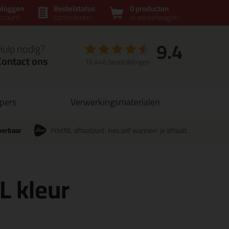
nloggen
Bestelstatus
0 producten
ccount
controleren
in winkelwagen
9.4
Hulp nodig?
Contact ons
16.446 beoordelingen
opers
Verwerkingsmaterialen
verbaar
PostNL afhaalpunt: kies zelf wanneer je afhaalt
L kleur