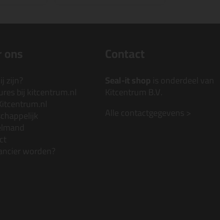
 ons
Contact
j zijn?
Seal-it shop
is onderdeel van
res bij kitcentrum.nl
Kitcentrum B.V.
Kitcentrum.nl
Alle contactgegevens >
chappelijk
elmand
ct
ancier worden?