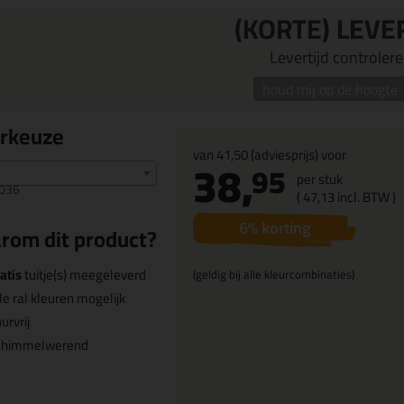
(KORTE) LEVE
Levertijd controleren
houd mij op de hoogte
urkeuze
van
41,50
(adviesprijs) voor
38,
95
per stuk
036
(
47,
13
incl. BTW )
6
% korting
rom dit product?
atis
tuitje(s) meegeleverd
(geldig bij alle kleurcombinaties)
le ral kleuren mogelijk
urvrij
chimmelwerend