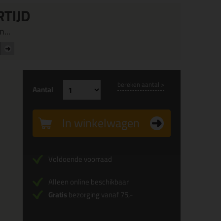
RTIJD
...
bereken aantal >
Aantal
In winkelwagen
Voldoende voorraad
Alleen online beschikbaar
Gratis
bezorging vanaf 75,-