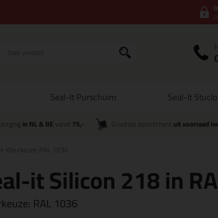
I
a
Seal-It Purschuim
Seal-It Stucl
zorging
in NL & BE
vanaf
75,-
Grootste assortiment
uit voorraad le
Kleurkeuze: RAL 1036
al-it Silicon 218 in RA
rkeuze:
RAL 1036