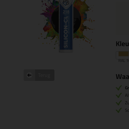
Kle
RAL 1
Waa
Terug
Gr
Al
Zu
S