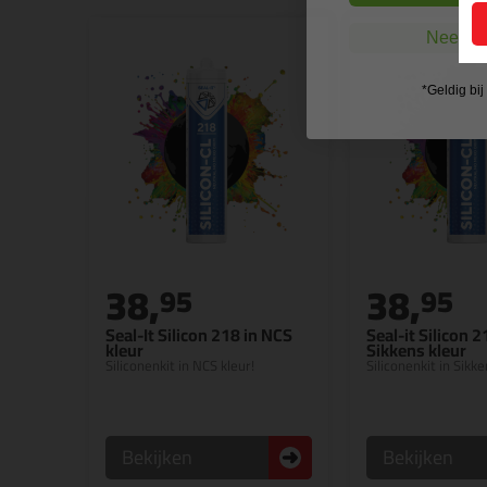
Nee, ik
*Geldig bi
38,
38,
95
95
Seal-It Silicon 218 in NCS
Seal-it Silicon 2
kleur
Sikkens kleur
Siliconenkit in NCS kleur!
Siliconenkit in Sikke
Bekijken
Bekijken