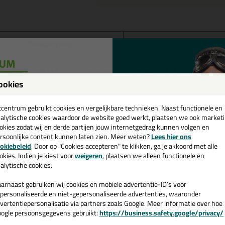
Omschrijving
Specificaties
eal-it Silicon 218 in RAL kleur i
ookies
 je kit in een specifieke kleur? Gevonden! Deze kit op kleur Seal-it Silic
een
r verschillende toepassingen. Een duurzame en veelzijdige kit welke mak
cadeau 💚
tcentrum gebruikt cookies en vergelijkbare technieken. Naast functionele en
ur zoekt met gegarandeerd een topresultaat. Bestel de Seal-it Silicon 2
alytische cookies waardoor de website goed werkt, plaatsen we ook market
rraad en op werkdagen besteld = morgen in huis.
okies zodat wij en derde partijen jouw internetgedrag kunnen volgen en
rsoonlijke content kunnen laten zien. Meer weten?
Lees hier ons
e nieuwsbrief en ontvang een
 je meer weten over de toepassing en kenmerken van dit product?
Lees 
okiebeleid
. Door op "Cookies accepteren" te klikken, ga je akkoord met alle
v. €35,-
bij je eerste bestelling!
okies. Indien je kiest voor
weigeren
, plaatsen we alleen functionele en
alytische cookies.
arnaast gebruiken wij cookies en mobiele advertentie-ID’s voor
personaliseerde en niet-gepersonaliseerde advertenties, waaronder
n
vertentiepersonalisatie via partners zoals Google. Meer informatie over hoe
ogle persoonsgegevens gebruikt:
https://business.safety.google/privacy/
 de actiecode ›