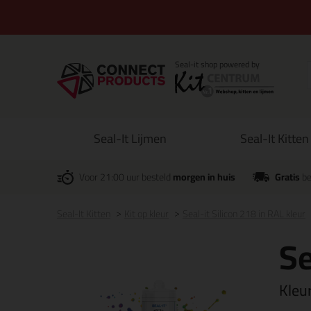
Seal-It Lijmen
Seal-It Kitten
Voor 21:00 uur besteld
morgen in huis
Gratis
be
Seal-It Kitten
Kit op kleur
Seal-it Silicon 218 in RAL kleur
Se
Kleu