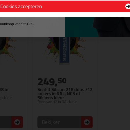
Cookies accepteren
 wil geen cadeau
j aankoop vanaf €125,-
249,
50
18 in
Seal-it Silicon 218 doos /12
kokers in RAL, NCS of
Sikkens kleur
ns kleur
Doos van 12 in RAL kleur
Bekijken