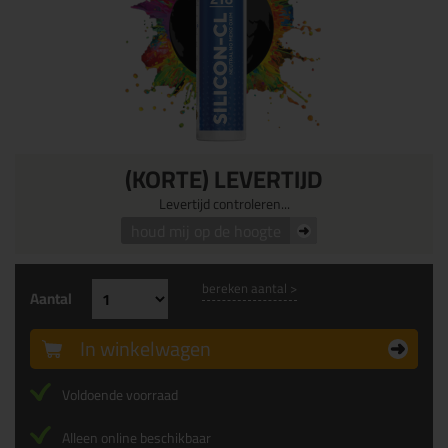
(KORTE) LEVERTIJD
Levertijd controleren...
houd mij op de hoogte
bereken aantal >
Aantal
In winkelwagen
Voldoende voorraad
Alleen online beschikbaar