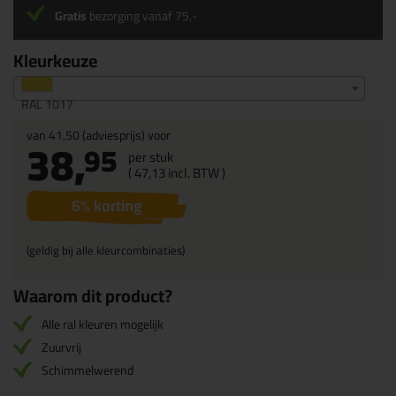
Gratis
bezorging vanaf 75,-
Kleurkeuze
RAL 1017
van
41,50
(adviesprijs) voor
38,
95
per stuk
(
47,
13
incl. BTW )
6
% korting
(geldig bij alle kleurcombinaties)
Waarom dit product?
Alle ral kleuren mogelijk
Zuurvrij
Schimmelwerend