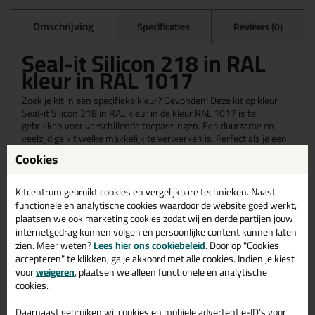
Omschrijving
Specificaties
Reviews (0)
Seal-it Silicon 218 in RAL
kleur in RAL 1017
Zoek je kit in een specifieke kleur? Gevonden! Deze kit op kleur
Seal-it Silicon 218 in RAL kleur in de kleur RAL 1017 is te
gebruiken voor verschillende toepassingen. Een duurzame en
veelzijdige kit welke makkelijk te verwerken is. Perfect als je een
bijpassende kleur zoekt met gegarandeerd een topresultaat.
Cookies
Bestel de Seal-it Silicon 218 in RAL kleur in kleur RAL 1017
vandaag nog! Op voorraad en op werkdagen besteld = morgen in
huis.
Kitcentrum gebruikt cookies en vergelijkbare technieken. Naast
functionele en analytische cookies waardoor de website goed werkt,
Wil je meer weten over de toepassing en kenmerken van dit
plaatsen we ook marketing cookies zodat wij en derde partijen jouw
product?
Lees alles over dit product >
internetgedrag kunnen volgen en persoonlijke content kunnen laten
zien. Meer weten?
Lees hier ons cookiebeleid
. Door op "Cookies
accepteren" te klikken, ga je akkoord met alle cookies. Indien je kiest
voor
weigeren
, plaatsen we alleen functionele en analytische
cookies.
Gerelateerde producten
Daarnaast gebruiken wij cookies en mobiele advertentie-ID’s voor