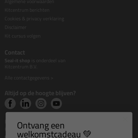
Algemene voorwaarden
Kitcentrum berichten
Cookies & privacy verklaring
Disclaimer
Kit cursus volgen
Contact
Seal-it shop
is onderdeel van
Kitcentrum B.V.
Alle contactgegevens >
Altijd op de hoogte blijven?
Nieuws, tips en exclusieve deals rechtstreeks in je
Ontvang een
inbox
welkomstcadeau 💚