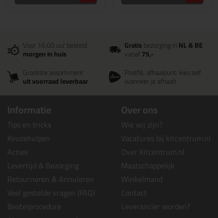
Voor 16:00 uur besteld
Gratis
bezorging in
NL & BE
morgen in huis
vanaf
75,-
Grootste assortiment
PostNL afhaalpunt: kies zelf
uit voorraad leverbaar
wanneer je afhaalt
Informatie
Over ons
Tips en tricks
Wie wij zijn?
Keuzehulpen
Vacatures bij kitcentrum.nl
Acties
Over Kitcentrum.nl
Levertijd & Bezorging
Maatschappelijk
Retourneren & Annuleren
Winkelmand
Veel gestelde vragen (FAQ)
Contact
Bestelprocedure
Leverancier worden?