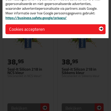
gepersonaliseerde en niet-gepersonaliseerde advertenties,
waaronder advertentiepersonalisatie via partners zoals Google.
Meer informatie over hoe Google persoonsgegevens gebruikt:
https://business.safety.google/privacy/
Cookies accepteren
38,
38,
95
95
Seal-It Silicon 218 in
Seal-it Silicon 218 in
NCS kleur
Sikkens kleur
Siliconenkit in NCS kleur!
Siliconenkit in Sikkens kleur
Bekijken
Bekijken