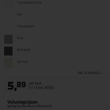
Transparant Grijs
Wit
Transparant
Grijs
Antraciet
Jasmijn
alle 14 kleuren >
5,
89
per stuk
(
7,
13
incl. BTW )
Volumeprijzen
(geldig bij alle kleurcombinaties)