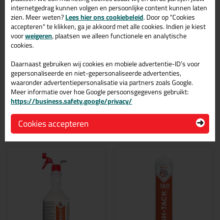
internetgedrag kunnen volgen en persoonlijke content kunnen laten
veelzijdige kit welke makkelijk te verwerken is. Perfect als je een
zien. Meer weten?
bijpassende kleur zoekt met gegarandeerd een topresultaat.
Lees hier ons cookiebeleid
. Door op "Cookies
Bestel de Seal-It 250 Silicon All 310ml in kleur Bahamabeige
accepteren" te klikken, ga je akkoord met alle cookies. Indien je kiest
vandaag nog! Op voorraad en op werkdagen besteld = morgen in
voor
weigeren
, plaatsen we alleen functionele en analytische
huis.
cookies.
Wil je meer weten over de toepassing en kenmerken van dit
Daarnaast gebruiken wij cookies en mobiele advertentie-ID’s voor
product?
Lees alles over dit product >
gepersonaliseerde en niet-gepersonaliseerde advertenties,
waaronder advertentiepersonalisatie via partners zoals Google.
Meer informatie over hoe Google persoonsgegevens gebruikt:
https://business.safety.google/privacy/
Gerelateerde producten
Cookies accepteren