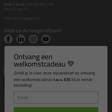
Seal-it shop
is onderdeel van
Kitcentrum B.V.
Alle contactgegevens >
Altijd op de hoogte blijven?
Nieuws, tips en exclusieve deals rechtstreeks in je
Ontvang een
inbox
welkomstcadeau 💚
Email
Schijf je in voor onze nieuwsbrief en ontvang
t.w.v. €35
een welkomstcadeau
bij je eerste
Inschrijven
bestelling!
Email
Kitcentrum is trots op: