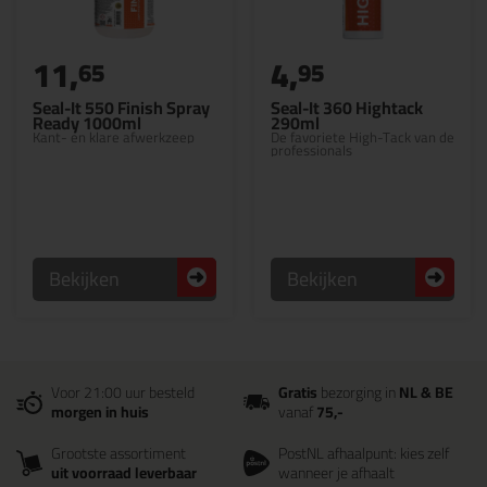
11,
4,
65
95
Seal-It 550 Finish Spray
Seal-It 360 Hightack
Ready 1000ml
290ml
Kant- en klare afwerkzeep
De favoriete High-Tack van de
professionals
Bekijken
Bekijken
Voor 21:00 uur besteld
Gratis
bezorging in
NL & BE
morgen in huis
vanaf
75,-
Grootste assortiment
PostNL afhaalpunt: kies zelf
uit voorraad leverbaar
wanneer je afhaalt