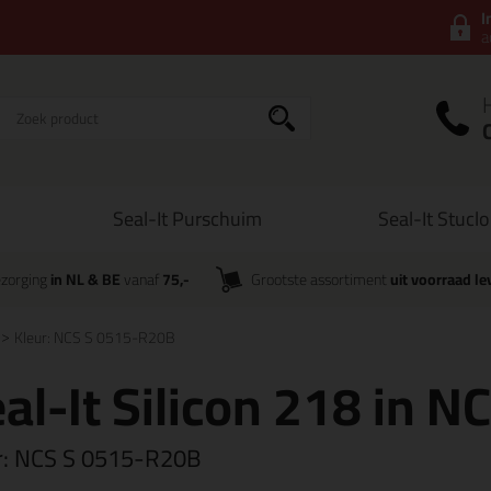
I
a
Seal-It Purschuim
Seal-It Stucl
zorging
in NL & BE
vanaf
75,-
Grootste assortiment
uit voorraad le
Kleur: NCS S 0515-R20B
al-It Silicon 218 in N
r:
NCS S 0515-R20B