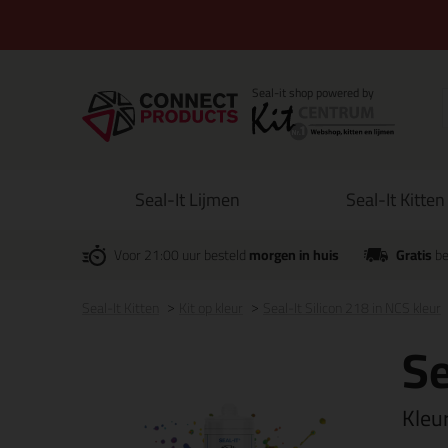
Seal-It Lijmen
Seal-It Kitten
Voor 21:00 uur besteld
morgen in huis
Gratis
be
Seal-It Kitten
Kit op kleur
Seal-It Silicon 218 in NCS kleur
Se
Kleu