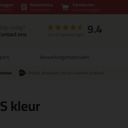
nloggen
Bestelstatus
0 producten
ccount
controleren
in winkelwagen
9.4
Hulp nodig?
Contact ons
16.431 beoordelingen
opers
Verwerkingsmaterialen
verbaar
PostNL afhaalpunt: kies zelf wanneer je afhaalt
CS kleur