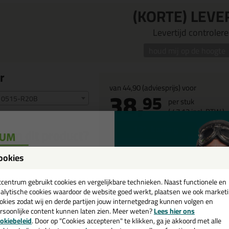
(KORTE) LEVE
Levertijd controleren
houd mij op de hoogte
r
van
44,90
(adviesprijs) voor
38,
95
 0515-R20B
per stuk
(
47,
13
incl. BTW )
13
% korting
rom dit product?
atis
tuitje(s) meegeleverd
ookies
(geldig bij alle combinaties)
een
eel
NCS kleuren
ijvend
elastisch
cadeau 💚
tcentrum gebruikt cookies en vergelijkbare technieken. Naast functionele en
alytische cookies waardoor de website goed werkt, plaatsen we ook market
urvrij
okies zodat wij en derde partijen jouw internetgedrag kunnen volgen en
rsoonlijke content kunnen laten zien. Meer weten?
Lees hier ons
e nieuwsbrief en ontvang een
okiebeleid
. Door op "Cookies accepteren" te klikken, ga je akkoord met alle
v. €35,-
bij je eerste bestelling!