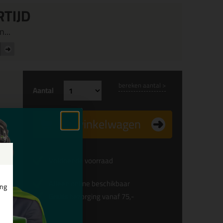
RTIJD
...
bereken aantal >
Aantal
In winkelwagen
Voldoende voorraad
Alleen online beschikbaar
ing
Gratis
bezorging vanaf 75,-