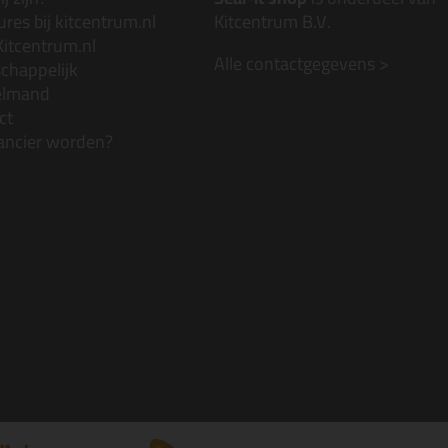
res bij kitcentrum.nl
Kitcentrum B.V.
Kitcentrum.nl
Alle contactgegevens >
chappelijk
elmand
ct
ancier worden?