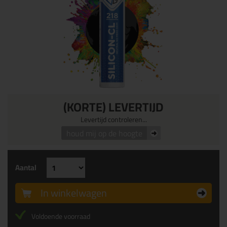
(KORTE) LEVERTIJD
Levertijd controleren...
houd mij op de hoogte
Aantal
In winkelwagen
Voldoende voorraad