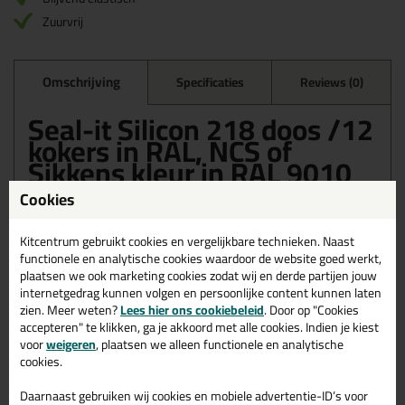
Zuurvrij
Omschrijving
Specificaties
Reviews (0)
Seal-it Silicon 218 doos /12
kokers in RAL, NCS of
Sikkens kleur in RAL 9010
Cookies
Bestel de Seal-it Silicon 218 doos /12 kokers in RAL, NCS of
Sikkens kleur in RAL 9010 vandaag nog! Vandaag besteld =
morgen in huis.
Kitcentrum gebruikt cookies en vergelijkbare technieken. Naast
functionele en analytische cookies waardoor de website goed werkt,
Wil je meer weten over de toepassing en kenmerken van dit
plaatsen we ook marketing cookies zodat wij en derde partijen jouw
product?
Lees alles over dit product >
internetgedrag kunnen volgen en persoonlijke content kunnen laten
zien. Meer weten?
Lees hier ons cookiebeleid
. Door op "Cookies
accepteren" te klikken, ga je akkoord met alle cookies. Indien je kiest
voor
weigeren
, plaatsen we alleen functionele en analytische
cookies.
Gerelateerde producten
Daarnaast gebruiken wij cookies en mobiele advertentie-ID’s voor