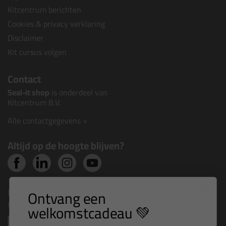
Kitcentrum berichten
Cookies & privacy verklaring
Disclaimer
Kit cursus volgen
Contact
Seal-it shop
is onderdeel van
Kitcentrum B.V.
Alle contactgegevens >
Altijd op de hoogte blijven?
Nieuws, tips en exclusieve deals rechtstreeks in je
Ontvang een
inbox
welkomstcadeau 💚
Email