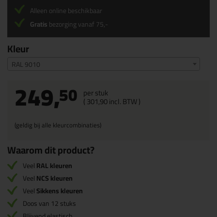
Alleen online beschikbaar
Gratis
bezorging vanaf 75,-
Kleur
RAL 9010
249,
50
per stuk
(
301,
90
incl. BTW )
(geldig bij alle kleurcombinaties)
Waarom dit product?
Veel
RAL kleuren
Veel
NCS kleuren
Veel
Sikkens kleuren
Doos van 12 stuks
Blijvend elastisch