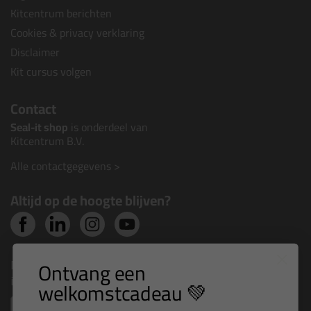
Kitcentrum berichten
Cookies & privacy verklaring
Disclaimer
Kit cursus volgen
Contact
Seal-it shop
is onderdeel van
Kitcentrum B.V.
Alle contactgegevens >
Altijd op de hoogte blijven?
Nieuws, tips en exclusieve deals rechtstreeks in je
Ontvang een
inbox
welkomstcadeau 💚
Email