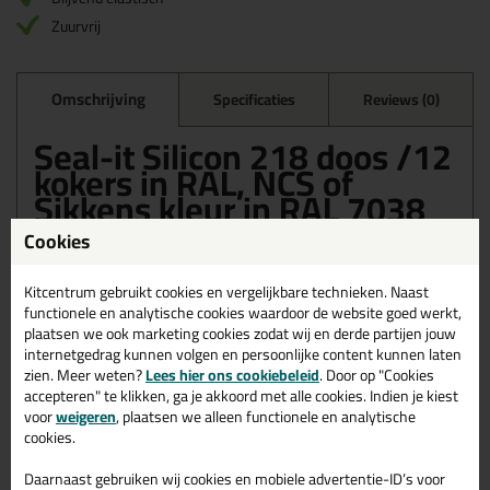
Zuurvrij
Omschrijving
Specificaties
Reviews (0)
Seal-it Silicon 218 doos /12
kokers in RAL, NCS of
Sikkens kleur in RAL 7038
Cookies
Bestel de Seal-it Silicon 218 doos /12 kokers in RAL, NCS of
Sikkens kleur in RAL 7038 vandaag nog! Vandaag besteld =
morgen in huis.
Kitcentrum gebruikt cookies en vergelijkbare technieken. Naast
functionele en analytische cookies waardoor de website goed werkt,
Wil je meer weten over de toepassing en kenmerken van dit
plaatsen we ook marketing cookies zodat wij en derde partijen jouw
product?
Lees alles over dit product >
internetgedrag kunnen volgen en persoonlijke content kunnen laten
zien. Meer weten?
Lees hier ons cookiebeleid
. Door op "Cookies
accepteren" te klikken, ga je akkoord met alle cookies. Indien je kiest
voor
weigeren
, plaatsen we alleen functionele en analytische
cookies.
Gerelateerde producten
Daarnaast gebruiken wij cookies en mobiele advertentie-ID’s voor