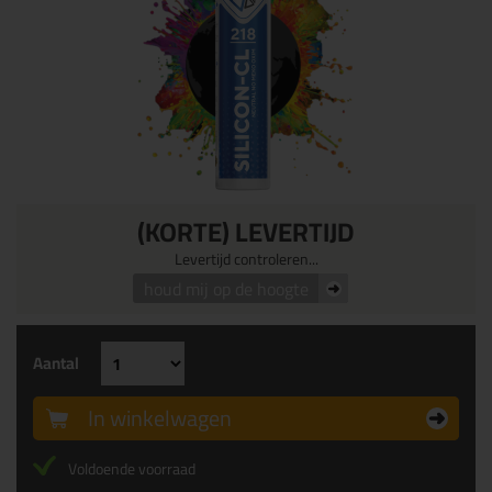
(KORTE) LEVERTIJD
Levertijd controleren...
houd mij op de hoogte
Aantal
In winkelwagen
Voldoende voorraad