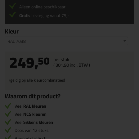
Alleen online beschikbaar
Gratis
bezorging vanaf 75,-
Kleur
RAL 7038
249,
50
per stuk
(
301,
90
incl. BTW )
(geldig bij alle kleurcombinaties)
Waarom dit product?
Veel
RAL kleuren
Veel
NCS kleuren
Veel
Sikkens kleuren
Doos van 12 stuks
Blijvend elastisch