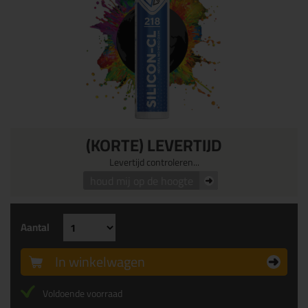
(KORTE) LEVERTIJD
Levertijd controleren...
houd mij op de hoogte
Aantal
In winkelwagen
Voldoende voorraad