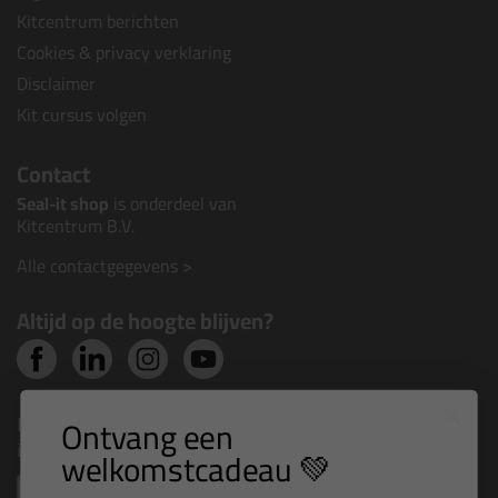
Kitcentrum berichten
Cookies & privacy verklaring
Disclaimer
Kit cursus volgen
Contact
Seal-it shop
is onderdeel van
Kitcentrum B.V.
Alle contactgegevens >
Altijd op de hoogte blijven?
Nieuws, tips en exclusieve deals rechtstreeks in je
Ontvang een
inbox
welkomstcadeau 💚
Email