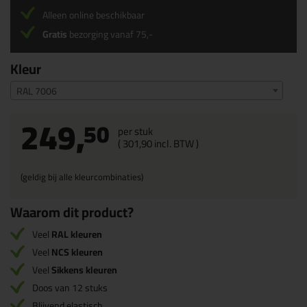
Alleen online beschikbaar
Gratis
bezorging vanaf 75,-
Kleur
RAL 7006
249,
50
per stuk
(
301,
90
incl. BTW )
(geldig bij alle kleurcombinaties)
Waarom dit product?
Veel
RAL kleuren
Veel
NCS kleuren
Veel
Sikkens kleuren
Doos van 12 stuks
Blijvend elastisch