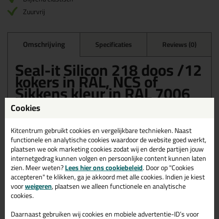
Zuurvrij
Omschrijving
Specificaties
Reviews (0)
Seal-it Silicon 218 doos /12
kokers in RAL, NCS of
Sikkens kleur in RAL 7006
Cookies
Bestel de Seal-it Silicon 218 doos /12 kokers in RAL, NCS of
Sikkens kleur in RAL 7006 vandaag nog! Vandaag besteld =
morgen in huis.
Kitcentrum gebruikt cookies en vergelijkbare technieken. Naast
functionele en analytische cookies waardoor de website goed werkt,
Wil je meer weten over de toepassing en kenmerken van dit
plaatsen we ook marketing cookies zodat wij en derde partijen jouw
product?
Lees alles over dit product >
internetgedrag kunnen volgen en persoonlijke content kunnen laten
zien. Meer weten?
Lees hier ons cookiebeleid
. Door op "Cookies
accepteren" te klikken, ga je akkoord met alle cookies. Indien je kiest
voor
weigeren
, plaatsen we alleen functionele en analytische
cookies.
Gerelateerde producten
Daarnaast gebruiken wij cookies en mobiele advertentie-ID’s voor