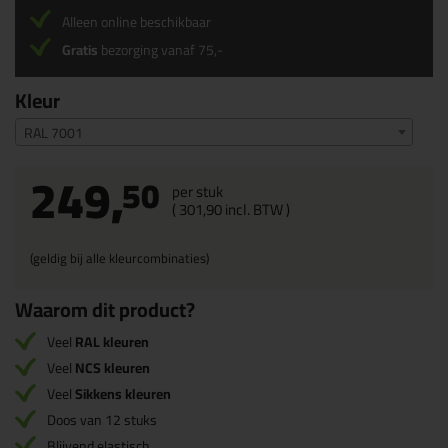
Alleen online beschikbaar
Gratis
bezorging vanaf 75,-
Kleur
RAL 7001
249,
50
per stuk
(
301,
90
incl. BTW )
(geldig bij alle kleurcombinaties)
Waarom dit product?
Veel
RAL kleuren
Veel
NCS kleuren
Veel
Sikkens kleuren
Doos van 12 stuks
Blijvend elastisch