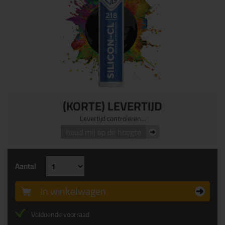
(KORTE) LEVERTIJD
Levertijd controleren...
houd mij op de hoogte
Aantal
In winkelwagen
Voldoende voorraad