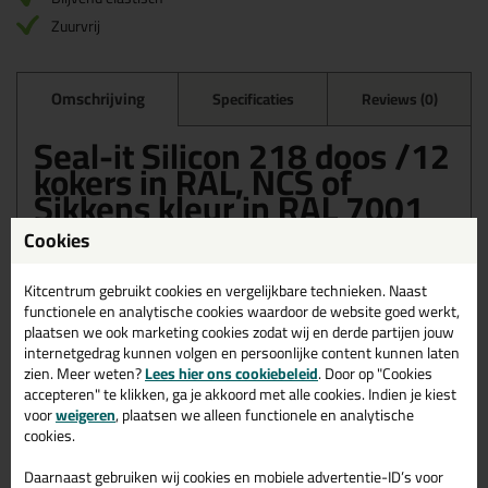
Zuurvrij
Omschrijving
Specificaties
Reviews (0)
Seal-it Silicon 218 doos /12
kokers in RAL, NCS of
Sikkens kleur in RAL 7001
Cookies
Bestel de Seal-it Silicon 218 doos /12 kokers in RAL, NCS of
Sikkens kleur in RAL 7001 vandaag nog! Vandaag besteld =
morgen in huis.
Kitcentrum gebruikt cookies en vergelijkbare technieken. Naast
functionele en analytische cookies waardoor de website goed werkt,
Wil je meer weten over de toepassing en kenmerken van dit
plaatsen we ook marketing cookies zodat wij en derde partijen jouw
product?
Lees alles over dit product >
internetgedrag kunnen volgen en persoonlijke content kunnen laten
zien. Meer weten?
Lees hier ons cookiebeleid
. Door op "Cookies
accepteren" te klikken, ga je akkoord met alle cookies. Indien je kiest
voor
weigeren
, plaatsen we alleen functionele en analytische
cookies.
Gerelateerde producten
Daarnaast gebruiken wij cookies en mobiele advertentie-ID’s voor