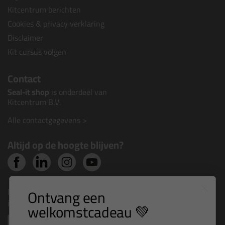
Kitcentrum berichten
Cookies & privacy verklaring
Disclaimer
Kit cursus volgen
Contact
Seal-it shop
is onderdeel van
Kitcentrum B.V.
Alle contactgegevens >
Altijd op de hoogte blijven?
Nieuws, tips en exclusieve deals rechtstreeks in je
Ontvang een
inbox
welkomstcadeau 💚
Email