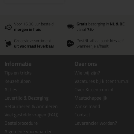
Voor 16:00 uur besteld
Gratis
bezorging in
NL & BE
morgen in huis
vanaf
75,-
Grootste assortiment
PostNL afhaalpunt: kies zelf
uit voorraad leverbaar
wanneer je afhaalt
Informatie
Over ons
Tips en tricks
Wie wij zijn?
Keuzehulpen
Vacatures bij kitcentrum.nl
Acties
Over Kitcentrum.nl
Levertijd & Bezorging
Maatschappelijk
Retourneren & Annuleren
Winkelmand
Veel gestelde vragen (FAQ)
Contact
Bestelprocedure
Leverancier worden?
Algemene voorwaarden