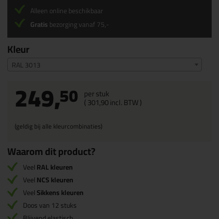
Alleen online beschikbaar
Gratis
bezorging vanaf 75,-
Kleur
RAL 3013
249,
50
per stuk
(
301,
90
incl. BTW )
(geldig bij alle kleurcombinaties)
Waarom dit product?
Veel
RAL kleuren
Veel
NCS kleuren
Veel
Sikkens kleuren
Doos van 12 stuks
Blijvend elastisch