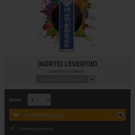
(KORTE) LEVERTIJD
Levertijd controleren...
houd mij op de hoogte
Aantal
In winkelwagen
Voldoende voorraad