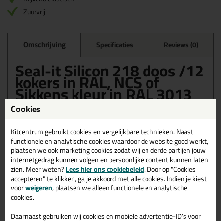
Zuurvrij
Omschrijving
Specificaties
Reviews (0)
Seal-it Silicon 218 doos /12
kokers in RAL, NCS of
Sikkens kleur in RAL 3013
Cookies
Bestel de Seal-it Silicon 218 doos /12 kokers in RAL, NCS of
Sikkens kleur in RAL 3013 vandaag nog! Vandaag besteld =
morgen in huis.
Kitcentrum gebruikt cookies en vergelijkbare technieken. Naast
functionele en analytische cookies waardoor de website goed werkt,
Wil je meer weten over de toepassing en kenmerken van dit
plaatsen we ook marketing cookies zodat wij en derde partijen jouw
product?
Lees alles over dit product >
internetgedrag kunnen volgen en persoonlijke content kunnen laten
zien. Meer weten?
Lees hier ons cookiebeleid
. Door op "Cookies
accepteren" te klikken, ga je akkoord met alle cookies. Indien je kiest
voor
weigeren
, plaatsen we alleen functionele en analytische
cookies.
Gerelateerde producten
Daarnaast gebruiken wij cookies en mobiele advertentie-ID’s voor