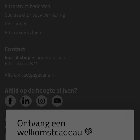
Kitcentrum berichten
Cookies & privacy verklaring
Disclaimer
Kit cursus volgen
Contact
Seal-it shop
is onderdeel van
Kitcentrum B.V.
Alle contactgegevens >
Altijd op de hoogte blijven?
Nieuws, tips en exclusieve deals rechtstreeks in je
Ontvang een
inbox
welkomstcadeau 💚
Email